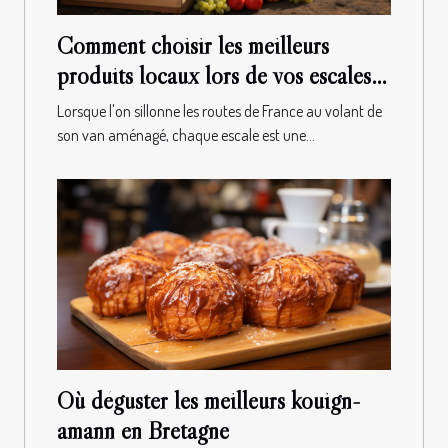
Comment choisir les meilleurs
produits locaux lors de vos escales
en van aménagé en France
Lorsque l'on sillonne les routes de France au volant de
son van aménagé, chaque escale est une...
Où déguster les meilleurs kouign-
amann en Bretagne