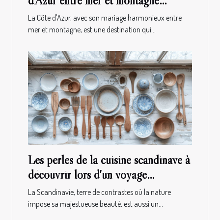
d'Azur entre mer et montagne
saveurs méditerranéennes
La Côte d'Azur, avec son mariage harmonieux entre
mer et montagne, est une destination qui...
Les perles de la cuisine scandinave à
découvrir lors d'un voyage
gastronomique authentique
La Scandinavie, terre de contrastes où la nature
impose sa majestueuse beauté, est aussi un...